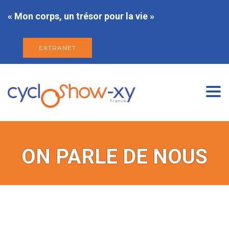
« Mon corps, un trésor pour la vie »
EXTRANET
Togg
navi
ON PARLE DE NOUS