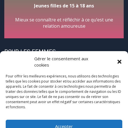
Jeunes filles de 15 à 18 ans
Mieux se connaître et réfléchir à ce qu’est une
relation amoureuse
POUR LES FEMMES
Gérer le consentement aux
cookies
Pour offrir les meilleures expériences, nous utilisons des technologies
telles que les cookies pour stocker et/ou accéder aux informations des
appareils. Le fait de consentir à ces technologies nous permettra de
traiter des données telles que le comportement de navigation ou les ID
CycloPause
uniques sur ce site. Le fait de ne pas consentir ou de retirer son
consentement peut avoir un effet négatif sur certaines caractéristiques
et fonctions.
Pour les femmes concernées par la
(pré)ménopause
Une journée entre femmes autour de la ménopause
Accepter