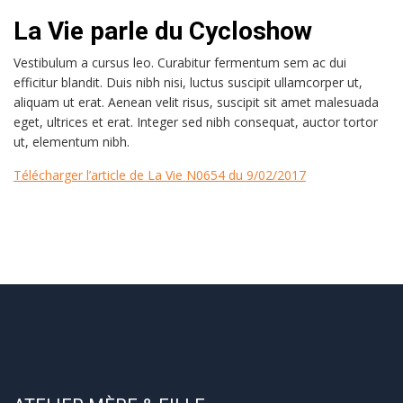
La Vie parle du Cycloshow
Vestibulum a cursus leo. Curabitur fermentum sem ac dui
efficitur blandit. Duis nibh nisi, luctus suscipit ullamcorper ut,
aliquam ut erat. Aenean velit risus, suscipit sit amet malesuada
eget, ultrices et erat. Integer sed nibh consequat, auctor tortor
ut, elementum nibh.
Télécharger l’article de La Vie N0654 du 9/02/2017