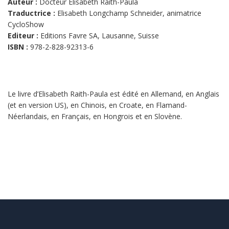
Auteur :
Docteur Elisabeth Raith-Paula
Traductrice :
Elisabeth Longchamp Schneider, animatrice
CycloShow
Editeur :
Editions Favre SA, Lausanne, Suisse
ISBN :
978-2-828-92313-6
Le livre d’Elisabeth Raith-Paula est édité en Allemand, en Anglais
(et en version US), en Chinois, en Croate, en Flamand-
Néerlandais, en Français, en Hongrois et en Slovène.