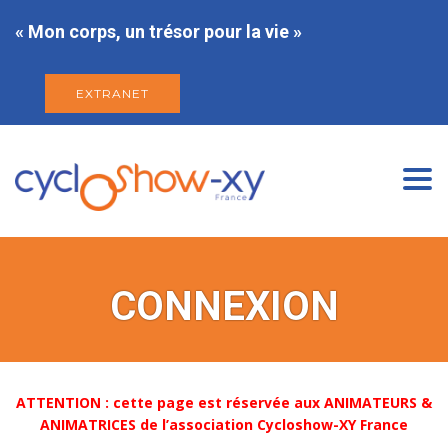
« Mon corps, un trésor pour la vie »
EXTRANET
Togg
navi
CONNEXION
ATTENTION : cette page est réservée aux ANIMATEURS &
ANIMATRICES de l’association Cycloshow-XY France