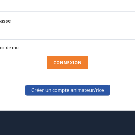
passe
nir de moi
Créer un compte animateur/rice