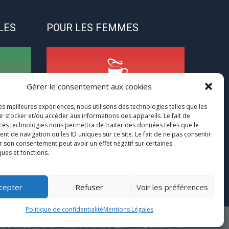
LES
POUR LES FEMMES
Gérer le consentement aux cookies
CycloPause
les meilleures expériences, nous utilisons des technologies telles que les
r stocker et/ou accéder aux informations des appareils. Le fait de
 ces technologies nous permettra de traiter des données telles que le
ns
Pour les femmes concernées par la
 de navigation ou les ID uniques sur ce site. Le fait de ne pas consentir
(pré)ménopause
r son consentement peut avoir un effet négatif sur certaines
r à ce
ques et fonctions.
Une journée entre femmes autour de la
euse
ménopause
cepter
Refuser
Voir les préférences
Politique de confidentialité
Mentions Légales
S D’UTILISATIONS
MENTIONS LÉGALES
FAQ & CONTACT