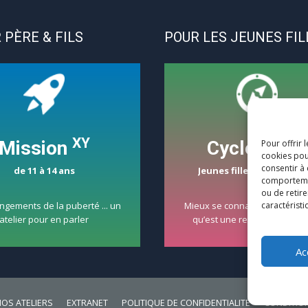
 PÈRE & FILS
POUR LES JEUNES FIL
XY
Mission
CycloCoeur
Pour offrir 
cookies pou
consentir à
de 11 à 14 ans
Jeunes filles de 15 à 18 a
comportement
ou de retire
ngements de la puberté ... un
Mieux se connaître et réfléchi
caractéristi
atelier pour en parler
qu’est une relation amour
Ac
OS ATELIERS
EXTRANET
POLITIQUE DE CONFIDENTIALITÉ
CONDITION