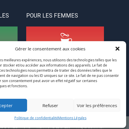
LES
POUR LES FEMMES
Gérer le consentement aux cookies
CycloPause
les meilleures expériences, nous utilisons des technologies telles que les
r stocker et/ou accéder aux informations des appareils. Le fait de
 ces technologies nous permettra de traiter des données telles que le
ns
Pour les femmes concernées par la
 de navigation ou les ID uniques sur ce site. Le fait de ne pas consentir
(pré)ménopause
r son consentement peut avoir un effet négatif sur certaines
r à ce
ques et fonctions.
Une journée entre femmes autour de la
euse
ménopause
cepter
Refuser
Voir les préférences
Politique de confidentialité
Mentions Légales
S D’UTILISATIONS
MENTIONS LÉGALES
FAQ & CONTACT