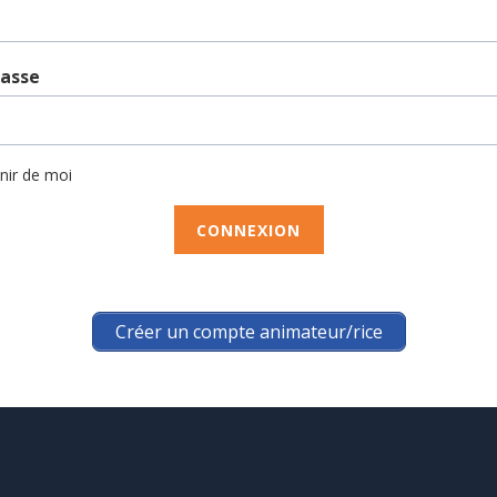
passe
nir de moi
Créer un compte animateur/rice