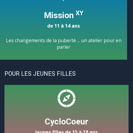
XY
Mission
de 11 à 14 ans
Les changements de la puberté ... un atelier pour en
parler
POUR LES JEUNES FILLES
CycloCoeur
Jeunes filles de 15 à 18 ans