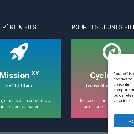
 PÈRE & FILS
POUR LES JEUNES FIL
XY
Mission
CycloCoeur
Pour offrir 
cookies pou
consentir à
de 11 à 14 ans
Jeunes filles de 15 à 18 a
comportement
ou de retire
ngements de la puberté ... un
Mieux se connaître et réfléchi
caractéristi
atelier pour en parler
qu’est une relation amour
Ac