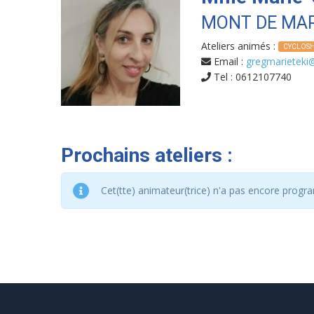
MONT DE MAR
Ateliers animés :
CYCLOS
Email :
gregmarieteki@
Tel : 0612107740
Prochains ateliers :
Cet(tte) animateur(trice) n'a pas encore progra