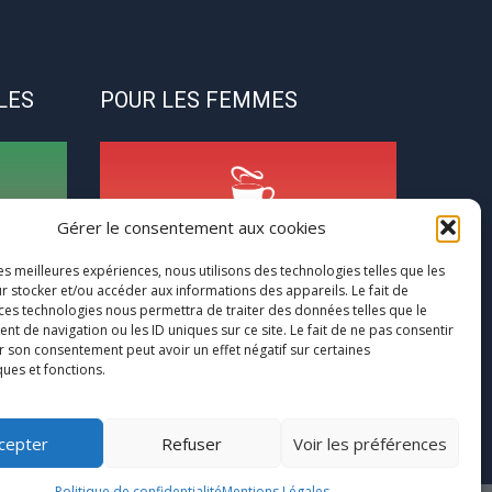
LES
POUR LES FEMMES
Gérer le consentement aux cookies
CycloPause
les meilleures expériences, nous utilisons des technologies telles que les
r stocker et/ou accéder aux informations des appareils. Le fait de
 ces technologies nous permettra de traiter des données telles que le
ns
Pour les femmes concernées par la
 de navigation ou les ID uniques sur ce site. Le fait de ne pas consentir
(pré)ménopause
r son consentement peut avoir un effet négatif sur certaines
r à ce
Une journée entre femmes autour de la
ques et fonctions.
euse
ménopause
cepter
Refuser
Voir les préférences
Politique de confidentialité
Mentions Légales