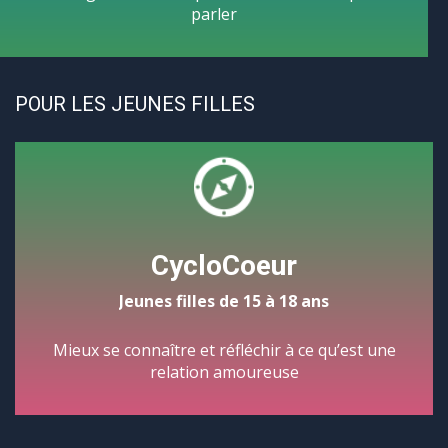
parler
POUR LES JEUNES FILLES
CycloCoeur
Jeunes filles de 15 à 18 ans
Mieux se connaître et réfléchir à ce qu’est une
relation amoureuse