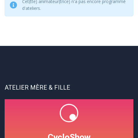
Cet(tte) animateur(trice) n'a pas encore programmé
d'ateliers.
ATELIER MÈRE & FILLE
CycloShow