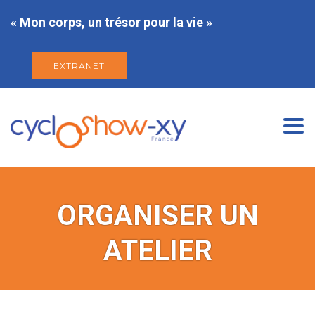
« Mon corps, un trésor pour la vie »
EXTRANET
Togg
navi
ORGANISER UN
ATELIER